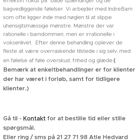
effektivt fokus på både spændinger og de
bagvedliggende følelser. Vi arbejder med IndreBarn
som ofte ligger inde med nøglen til at slippe
uhensigtsmæssige mønstre. Mønstre der var
rationelle i barndommen, men er irrationelle i
voksenlivet. Efter denne behandling oplever de
fleste at være overraskende tilstede i sig selv, med
(
en følelse af føle overskud, frihed og glæde.
Bemærk at enkeltbehandlinger er for klienter
der har været i forløb, samt for tidligere
klienter.)
Gå til -
Kontakt
for at bestille tid eller stille
spørgsmål.
Eller ring / sms på 21 27 71 98 Atle Hedvard