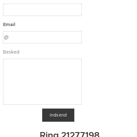
Email
Besked
Indsend
Ring 21277198