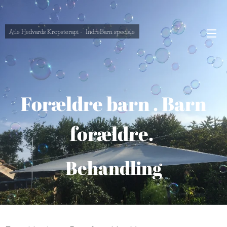
Atle Hedvards Kropsterapi - IndreBarn speciale
Forældre barn . Barn
forældre.
Behandling