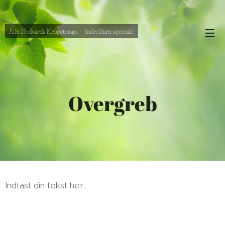
Atle Hedvards Kropsterapi - IndreBarn speciale
Overgreb
Indtast din tekst her...