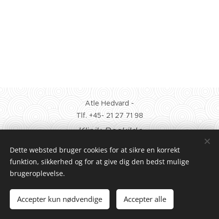
Atle Hedvard -
Tlf. +45- 21 27 71 98
Klinik Roskilde
.
.
Rørmosen 19 kld tv. - 4000 Roskilde.
Dette websted bruger cookies for at sikre en korrekt
Klinik Frederiksberg.
funktion, sikkerhed og for at give dig den bedst mulige
brugeroplevelse.
Klinik:Bernhard Bangs Alle 25 2sal - 2000 Frederiksberg
Danmark
Accepter kun nødvendige
Accepter alle
Cookies