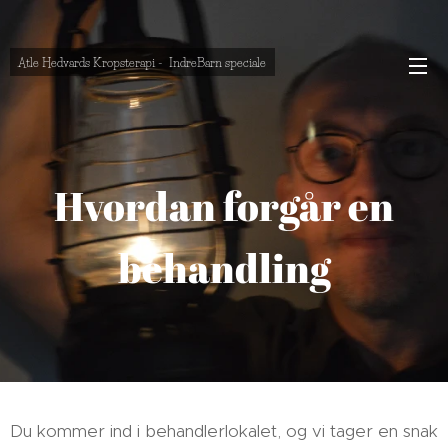
Atle Hedvards Kropsterapi - IndreBarn speciale
Hvordan forgår en
behandling
Du kommer ind i behandlerlokalet, og vi tager en snak